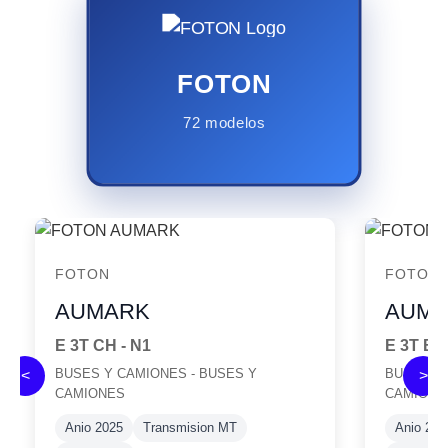
FOTON
72 modelos
FOTON
FOTON
AUMARK
AUM
E 3T CH - N1
E 3T B
BUSES Y CAMIONES - BUSES Y
BUSES Y 
<
>
CAMIONES
CAMIONE
Anio 2025
Transmision MT
Anio 202