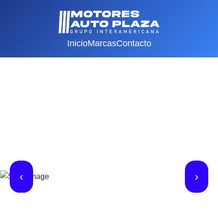
Inicio
Marcas
Contacto
‹
›