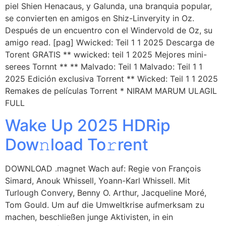
piel Shien Henacaus, y Galunda, una branquia popular,
se convierten en amigos en Shiz-Linveryity in Oz.
Después de un encuentro con el Windervold de Oz, su
amigo read. [pag] Wwicked: Teil 1 1 2025 Descarga de
Torent GRATIS ** wwicked: teil 1 2025 Mejores mini-
serees Tornnt ** ** Malvado: Teil 1 Malvado: Teil 1 1
2025 Edición exclusiva Torrent ** Wicked: Teil 1 1 2025
Remakes de películas Torrent * NIRAM MARUM ULAGIL
FULL
Wake Up 2025 HDRip
Dow𝚗load To𝚛rent
DOWNLOAD .magnet Wach auf: Regie von François
Simard, Anouk Whissell, Yoann-Karl Whissell. Mit
Turlough Convery, Benny O. Arthur, Jacqueline Moré,
Tom Gould. Um auf die Umweltkrise aufmerksam zu
machen, beschließen junge Aktivisten, in ein